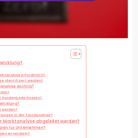
twicklung?
arktanalyse erforderlich?
e identifiziert werden?
analyse wichtig?
rden?
on Kundenbedürfnissen?
twicklung?
rt werden?
klungen in der Trendanalyse?
r Marktanalyse abgeleitet werden?
egien für Unternehmen?
ien entwickeln?